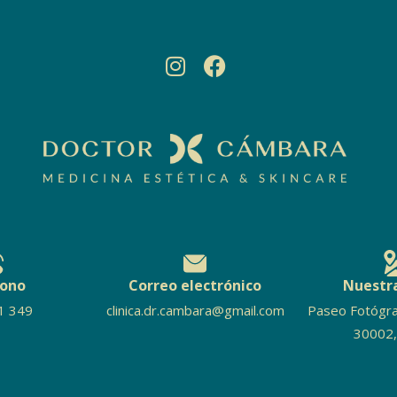
fono
Correo electrónico
Nuestra
1 349
clinica.dr.cambara@gmail.com
Paseo Fotógra
30002,