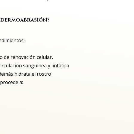
rodermoabrasión?
edimientos:
o de renovación celular,
circulación sanguínea y linfática
demás hidrata el rostro
 procede a: