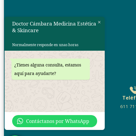
Doctor Cámbara Medicina Estética
& Skincare
INFORMACIÓN
Normalmente responde en unas horas
Inicio
Loss - Weight
¿Tienes alguna consulta, estamos
aquí para ayudarte?
Tratamientos
Blog
Contacto
Telé
611 71
Contáctanos por WhatsApp